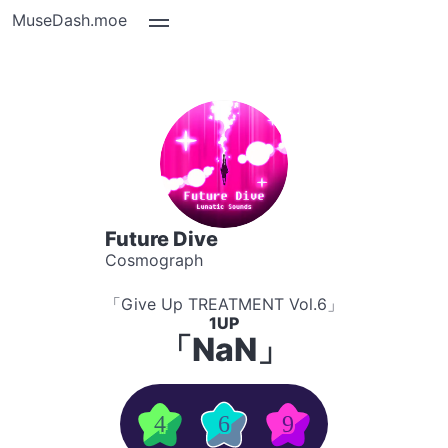
MuseDash.moe
Future Dive
Cosmograph
「Give Up TREATMENT Vol.6」
1UP
「NaN」
4
6
9