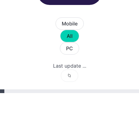
Mobile
All
PC
Last update ...
🌀