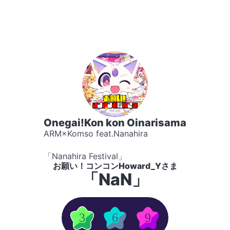
Onegai!Kon kon Oinarisama
ARM×Komso feat.Nanahira
「Nanahira Festival」
お願い！コンコンHoward_Yさま
「NaN」
3
6
9