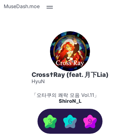
MuseDash.moe
Cross†Ray (feat. 月下Lia)
HyuN
「오타쿠의 쾌락 모음 Vol.11」
ShiroN_L
3
6
9