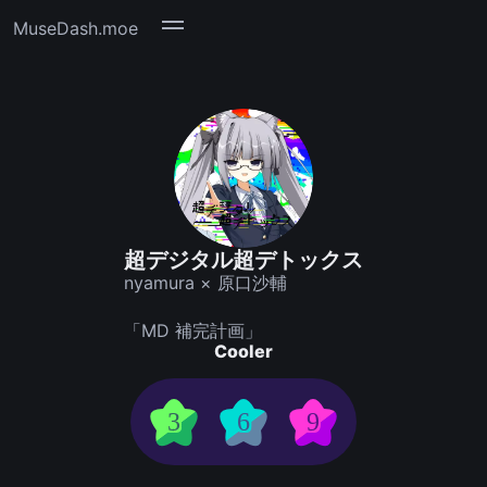
MuseDash.moe
超デジタル超デトックス
nyamura × 原口沙輔
「MD 補完計画」
Cooler
3
6
9