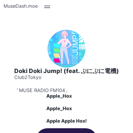
MuseDash.moe
Doki Doki Jump! (feat. ぷにぷに電機)
Club2Tokyo
「MUSE RADIO FM104」
Apple_Hox
Apple_Hox
Apple Apple Hox!