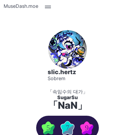
MuseDash.moe
slic.hertz
Sobrem
「속임수의 대가」
SugarSu
「NaN」
5
7
9