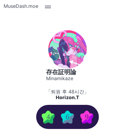
MuseDash.moe
存在証明論
Minamikaze
「퇴원 후 48시간」
Horizon.T
4
6
9