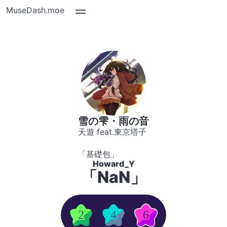
MuseDash.moe
雪の雫・雨の音
天遊 feat.東京塔子
「基礎包」
Howard_Y
「NaN」
2
4
6