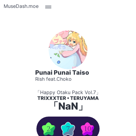
MuseDash.moe
Punai Punai Taiso
Rish feat.Choko
「Happy Otaku Pack Vol.7」
TRIXXXTER • TERUYAMA
「NaN」
2
7
10