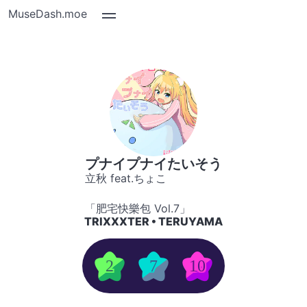
MuseDash.moe
プナイプナイたいそう
立秋 feat.ちょこ
「肥宅快樂包 Vol.7」
TRIXXXTER • TERUYAMA
2
7
10