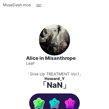
MuseDash.moe
Alice in Misanthrope
LeaF
「Give Up TREATMENT Vol.1」
Howard_Y
「NaN」
5
7
10