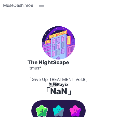
MuseDash.moe
The NightScape
litmus*
「Give Up TREATMENT Vol.8」
無極Rayix
「NaN」
4
7
9