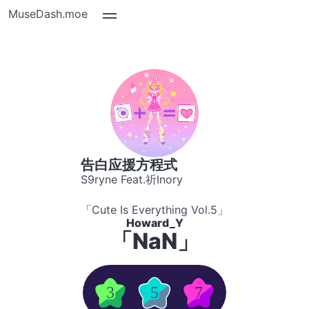
MuseDash.moe
告白应援方程式
S9ryne Feat.祈Inory
「Cute Is Everything Vol.5」
Howard_Y
「NaN」
3
5
7