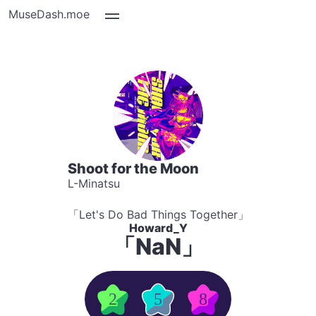
MuseDash.moe
Shoot for the Moon
L-Minatsu
「Let's Do Bad Things Together」
Howard_Y
「NaN」
2
5
8