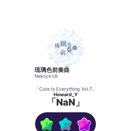
琉璃色前奏曲
Nekock·LK
「Cute Is Everything Vol.7」
Howard_Y
「NaN」
1
4
7