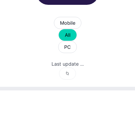
Mobile
All
PC
Last update ...
🌀