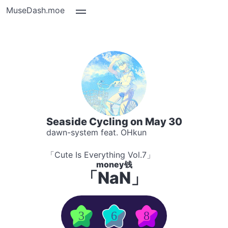
MuseDash.moe
Seaside Cycling on May 30
dawn-system feat. OHkun
「Cute Is Everything Vol.7」
money钱
「NaN」
3
6
8