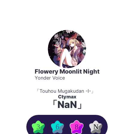
Flowery Moonlit Night
Yonder Voice
「Touhou Mugakudan -I-」
Ctymax
「NaN」
3
6
8
N