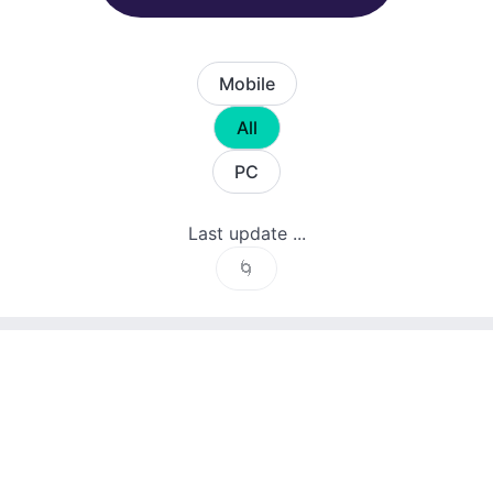
Mobile
All
PC
Last update ...
🌀