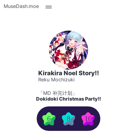
MuseDash.moe
Kirakira Noel Story!!
Reku Mochizuki
「MD 补完计划」
Dokidoki Christmas Party!!
6
8
10