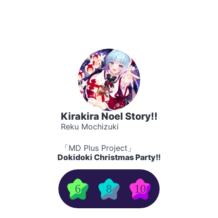
Kirakira Noel Story!!
Reku Mochizuki
「MD Plus Project」
Dokidoki Christmas Party!!
6
8
10