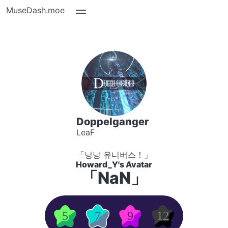
MuseDash.moe
Doppelganger
LeaF
「냥냥 유니버스！」
Howard_Y's Avatar
「NaN」
5
7
9
12