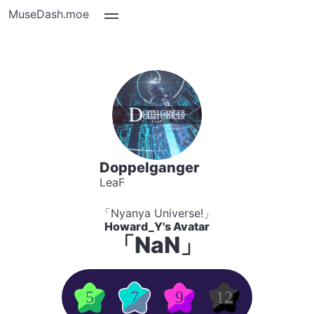
MuseDash.moe
Doppelganger
LeaF
「Nyanya Universe!」
Howard_Y's Avatar
「NaN」
5
7
9
12