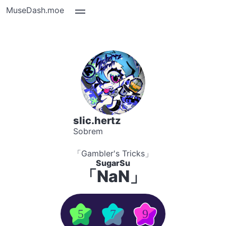
MuseDash.moe
slic.hertz
Sobrem
「Gambler's Tricks」
SugarSu
「NaN」
5
7
9