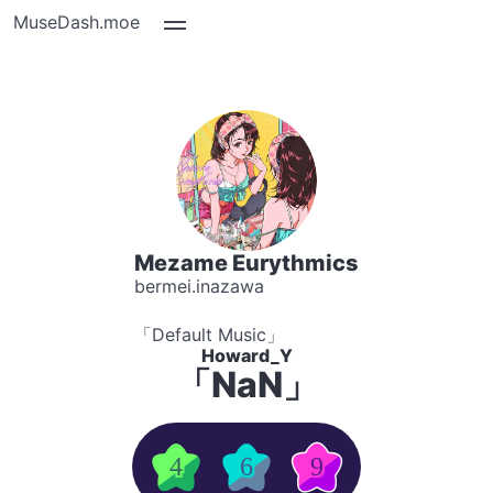
MuseDash.moe
Mezame Eurythmics
bermei.inazawa
「Default Music」
Howard_Y
「NaN」
4
6
9