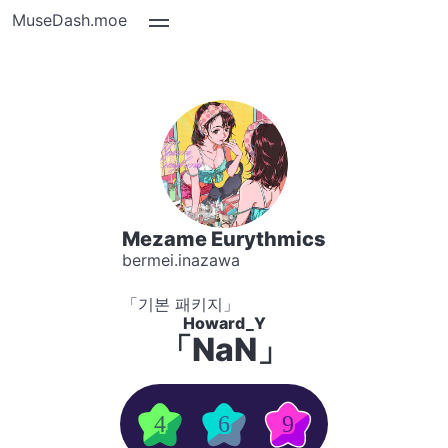
MuseDash.moe
Mezame Eurythmics
bermei.inazawa
「기본 패키지」
Howard_Y
「NaN」
4
6
9