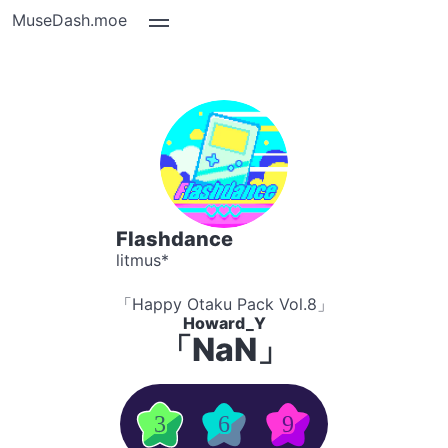
MuseDash.moe
Flashdance
litmus*
「Happy Otaku Pack Vol.8」
Howard_Y
「NaN」
3
6
9