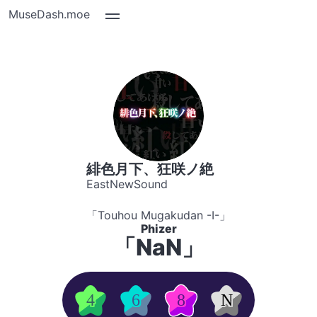
MuseDash.moe
緋色月下、狂咲ノ絶
EastNewSound
「Touhou Mugakudan -I-」
Phizer
「NaN」
4
6
8
N