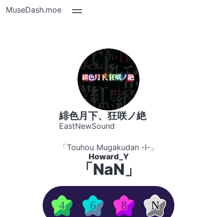
MuseDash.moe
緋色月下、狂咲ノ絶
EastNewSound
「Touhou Mugakudan -I-」
Howard_Y
「NaN」
4
6
8
N