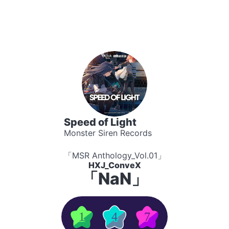
Speed of Light
Monster Siren Records
「MSR Anthology_Vol.01」
HXJ_ConveX
「NaN」
1
4
7