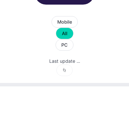
Mobile
All
PC
Last update ...
🌀