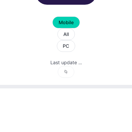
Mobile
All
PC
Last update ...
🌀