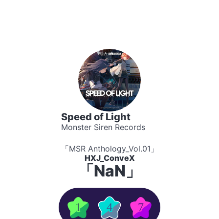
Speed of Light
Monster Siren Records
「MSR Anthology_Vol.01」
HXJ_ConveX
「NaN」
1
4
7