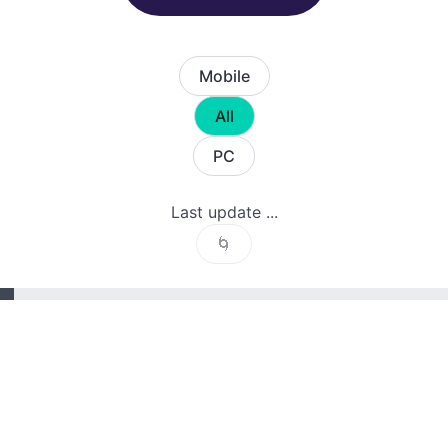
Mobile
All
PC
Last update ...
🌀