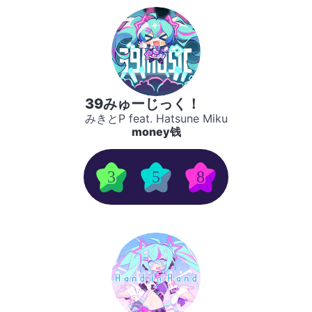
39みゅーじっく！
みきとP feat. Hatsune Miku
money钱
3
5
8