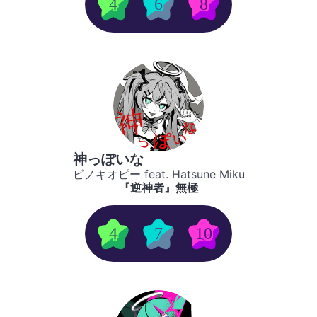
4
6
8
神っぽいな
ピノキオピー feat. Hatsune Miku
『逆神者』無極
4
7
10