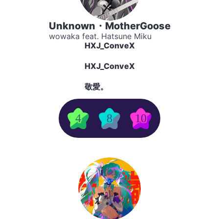
Unknown・MotherGoose
wowaka feat. Hatsune Miku
HXJ_ConveX
HXJ_ConveX
敬愛。
4
8
10