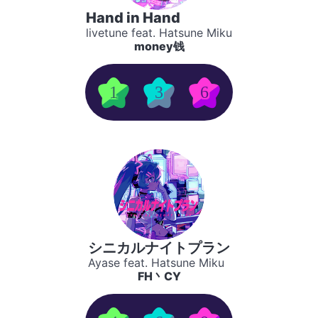
Hand in Hand
livetune feat. Hatsune Miku
money钱
1
3
6
シニカルナイトプラン
Ayase feat. Hatsune Miku
FH丶CY