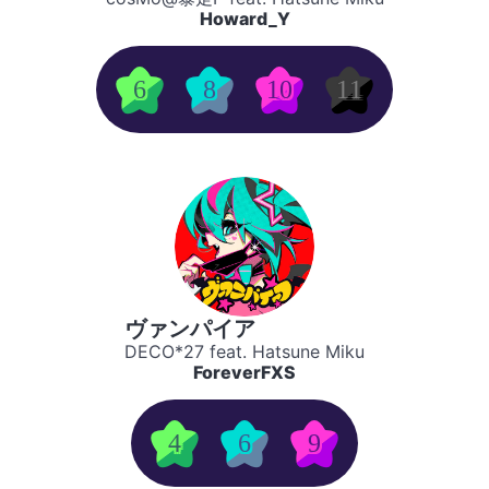
Howard_Y
6
8
10
11
ヴァンパイア
DECO*27 feat. Hatsune Miku
ForeverFXS
4
6
9