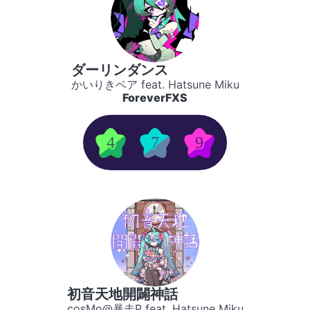
ダーリンダンス
かいりきベア feat. Hatsune Miku
ForeverFXS
4
7
9
初音天地開闢神話
cosMo@暴走P feat. Hatsune Miku