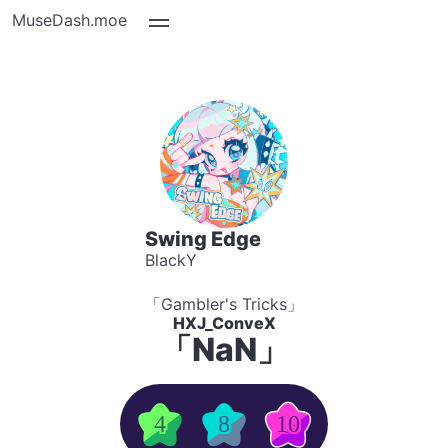
MuseDash.moe
Swing Edge
BlackY
「Gambler's Tricks」
HXJ_ConveX
「NaN」
4
8
10