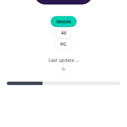
Mobile
All
PC
Last update ...
🌀