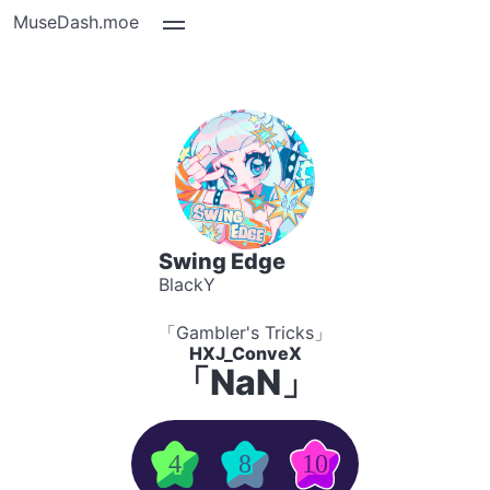
MuseDash.moe
Swing Edge
BlackY
「Gambler's Tricks」
HXJ_ConveX
「NaN」
4
8
10