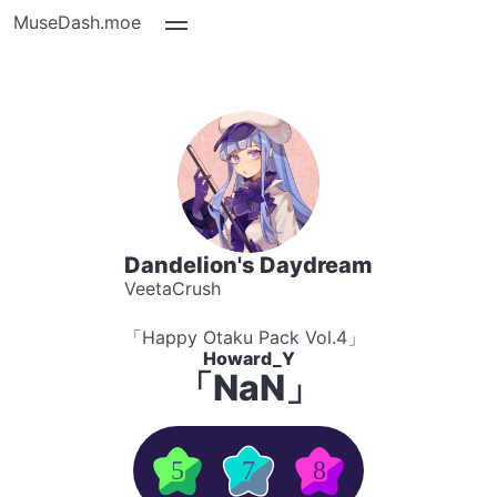
MuseDash.moe
Dandelion's Daydream
VeetaCrush
「Happy Otaku Pack Vol.4」
Howard_Y
「NaN」
5
7
8