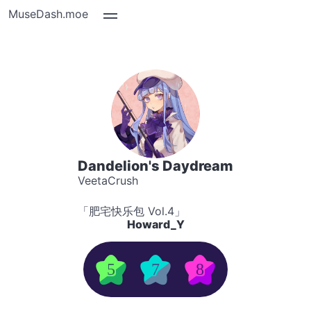
MuseDash.moe
Dandelion's Daydream
VeetaCrush
「肥宅快乐包 Vol.4」
Howard_Y
5
7
8