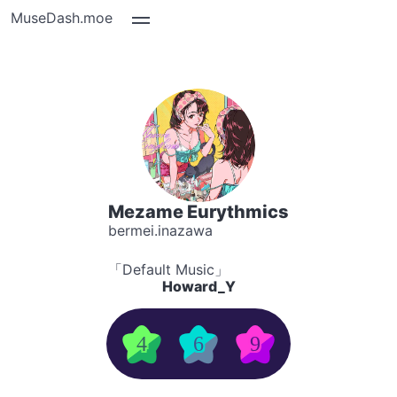
MuseDash.moe
Mezame Eurythmics
bermei.inazawa
「Default Music」
Howard_Y
4
6
9