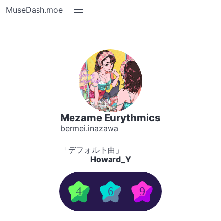
MuseDash.moe
Mezame Eurythmics
bermei.inazawa
「デフォルト曲」
Howard_Y
4
6
9