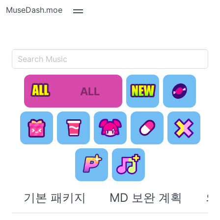
MuseDash.moe
ALL
New
기본
오타쿠의 쾌
귀여움은 정
치유는 포기
콘셉트 팩
락 모음
의다
했어
"계획대로" 보
히든 채보
완 계획
기본 패키지
MD 보완 계획
의