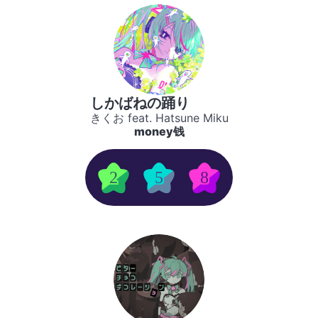
しかばねの踊り
きくお feat. Hatsune Miku
money钱
2
5
8