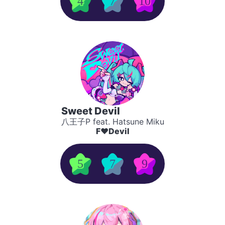
4
7
10
Sweet Devil
八王子P feat. Hatsune Miku
F♥Devil
5
7
9