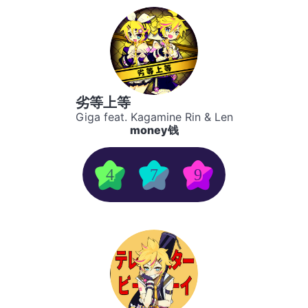
劣等上等
Giga feat. Kagamine Rin & Len
money钱
4
7
9