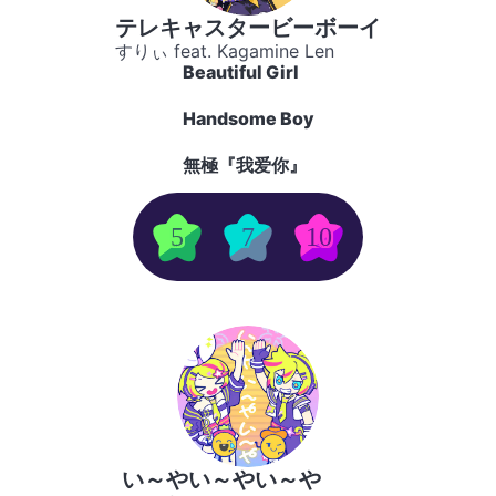
テレキャスタービーボーイ
すりぃ feat. Kagamine Len
Beautiful Girl
Handsome Boy
無極『我爱你』
5
7
10
い～やい～やい～や