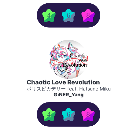
4
6
8
Chaotic Love Revolution
ポリスピカデリー feat. Hatsune Miku
GiNER_Yang
4
6
8